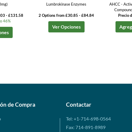
0mg)
Lumbrokinase Enzymes
AHCC - Activ
Compound
.03 - £131.58
2 Options from £30.85 - £84.84
Precio 
to 46%
Ver Opciones
Agrega
ones
ión de Compra
Contactar
o
Tel: +1-714-698-0564
Fax: 714-891-8989