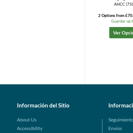
AHCC (75
2 Options from £70
Guardar up 
Ver Opci
Información del Sitio
Informac
About Us
Seguimient
Accessibility
Envíos