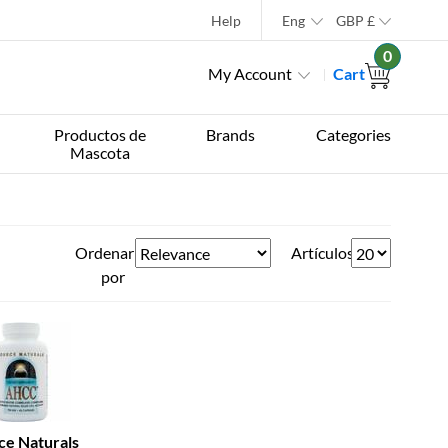
Help
Eng
GBP
£
0
My Account
Cart
Productos de
Brands
Categories
Mascota
Ordenar
Artículos
por
ce Naturals