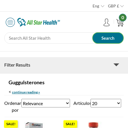
Eng
GBP
£
0
Filter Results
Guggulsterones
<
continue reading »
Ordenar
Artículos
por
SALE!
SALE!