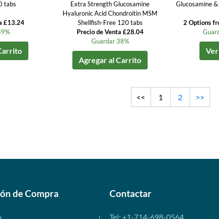
0 tabs
Extra Strength Glucosamine
Glucosamine &
Hyaluronic Acid Chondroitin MSM
a £13.24
Shellfish-Free 120 tabs
2 Options f
39%
Precio de Venta £28.04
Guard
Guardar 38%
Carrito
Ver
Agregar al Carrito
<<
1
2
>>
ión de Compra
Contactar
o
Tel: +1-714-698-0564