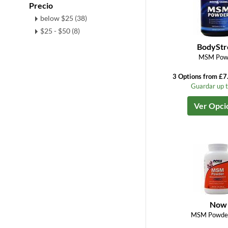
Precio
below $25 (38)
$25 - $50 (8)
BodyStr
MSM Pow
3 Options from £7
Guardar up 
Ver Opci
Now
MSM Powder