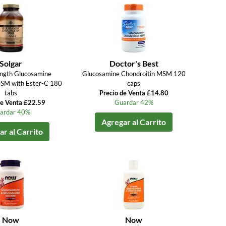
Solgar
Doctor's Best
ength Glucosamine
Glucosamine Chondroitin MSM 120
MSM with Ester-C 180
caps
tabs
Precio de Venta £14.80
de Venta £22.59
Guardar 42%
ardar 40%
Agregar al Carrito
r al Carrito
Now
Now