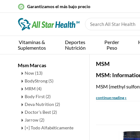
Garantizamos el más bajo precio
Vitaminas &
Deportes
Perder
Suplementos
Nutrición
Peso
MSM
Msm Marcas
Now (13)
MSM: Informatio
BodyStrong (5)
MSM (methyl sulfonyl
MRM (4)
Body First (2)
continue reading »
Deva Nutrition (2)
Doctor's Best (2)
Jarrow (2)
[+] Todo Alfabéticamente