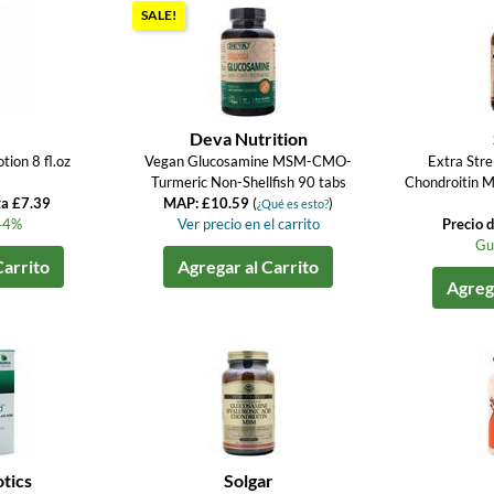
SALE!
Deva Nutrition
ion 8 fl.oz
Vegan Glucosamine MSM-CMO-
Extra Str
Turmeric Non-Shellfish 90 tabs
Chondroitin 
ta £7.39
MAP: £10.59
(
)
¿Qué es esto?
44%
Ver precio en el carrito
Precio 
Gu
Carrito
Agregar al Carrito
Agrega
tics
Solgar