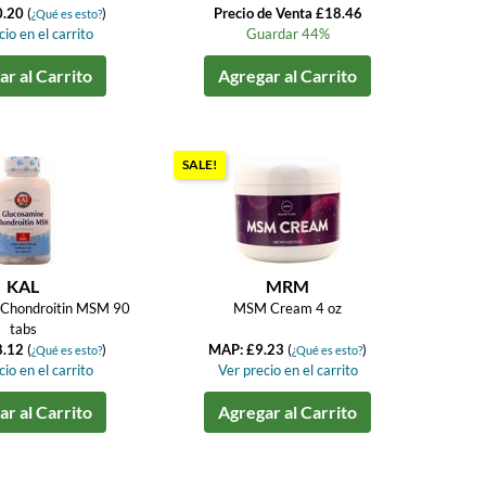
0.20
(
)
Precio de Venta £18.46
¿Qué es esto?
io en el carrito
Guardar 44%
r al Carrito
Agregar al Carrito
SALE!
KAL
MRM
 Chondroitin MSM 90
MSM Cream 4 oz
tabs
8.12
(
)
MAP: £9.23
(
)
¿Qué es esto?
¿Qué es esto?
io en el carrito
Ver precio en el carrito
r al Carrito
Agregar al Carrito