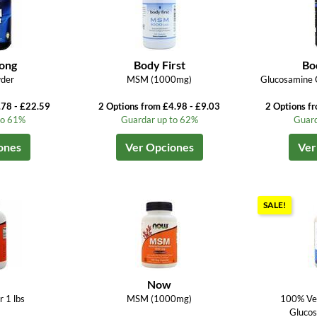
ong
Body First
Bo
der
MSM (1000mg)
Glucosamine 
.78 - £22.59
2 Options from £4.98 - £9.03
2 Options f
to 61%
Guardar up to 62%
Guard
ones
Ver Opciones
Ver
SALE!
Now
 1 lbs
MSM (1000mg)
100% Ve
Glucos