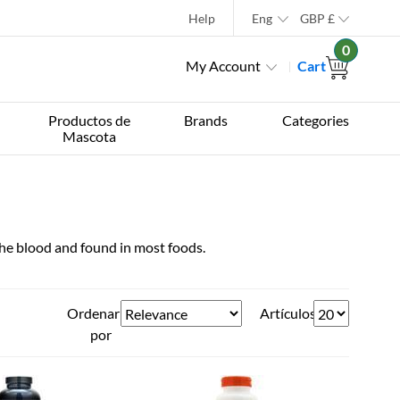
Help
Eng
GBP
£
0
My Account
Cart
Productos de
Brands
Categories
Mascota
he blood and found in most foods.
Ordenar
Artículos
por