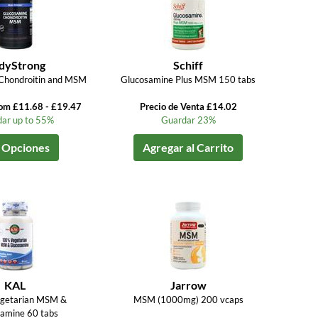
dyStrong
Schiff
Chondroitin and MSM
Glucosamine Plus MSM 150 tabs
rom £11.68 - £19.47
Precio de Venta £14.02
ar up to 55%
Guardar 23%
 Opciones
Agregar al Carrito
KAL
Jarrow
getarian MSM &
MSM (1000mg) 200 vcaps
amine 60 tabs