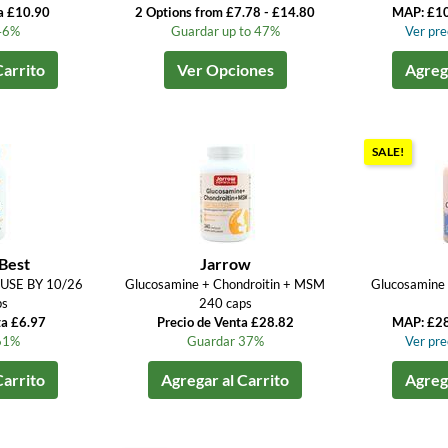
a £10.90
2 Options from £7.78 - £14.80
MAP: £1
46%
Guardar up to 47%
Ver prec
Carrito
Ver Opciones
Agrega
SALE!
Best
Jarrow
USE BY 10/26
Glucosamine + Chondroitin + MSM
Glucosamine
ps
240 caps
ta £6.97
Precio de Venta £28.82
MAP: £2
61%
Guardar 37%
Ver prec
Carrito
Agregar al Carrito
Agrega