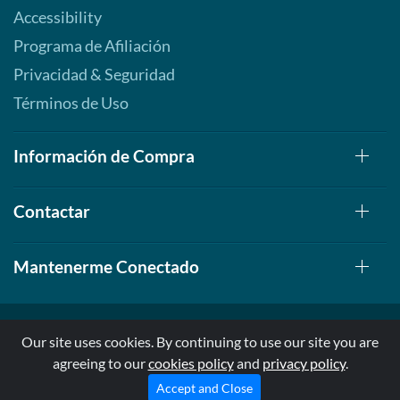
Accessibility
Programa de Afiliación
Privacidad & Seguridad
Términos de Uso
Información de Compra
Contactar
Mantenerme Conectado
Our site uses cookies. By continuing to use our site you are
agreeing to our
cookies policy
and
privacy policy
.
© 1999-2026, AllStarHealth.com | All Rights Reserved
* Estas declaraciones no han sido evaluadas por la FDA
Accept and Close