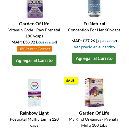
Garden Of Life
Eu Natural
Vitamin Code - Raw Prenatal
Conception For Her 60 vcaps
180 vcaps
MAP: £27.26
(
)
¿Qué es esto?
MAP: £38.92
(
)
¿Qué es esto?
Ver precio en el carrito
10% Instant Coupon
Agregar al Carrito
Agregar al Carrito
SALE!
Rainbow Light
Garden Of Life
Postnatal Multivitamin 120
My Kind Organics - Prenatal
caps
Multi 180 tabs