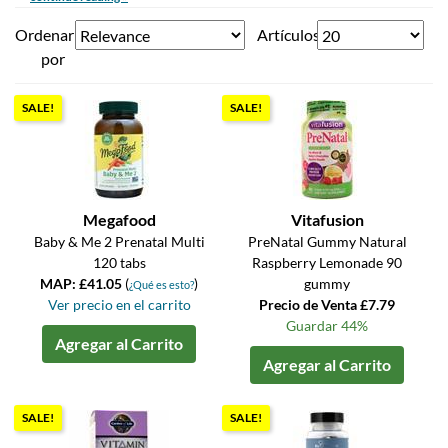
Ordenar
Artículos
por
SALE!
SALE!
Megafood
Vitafusion
Baby & Me 2 Prenatal Multi
PreNatal Gummy Natural
120 tabs
Raspberry Lemonade 90
MAP: £41.05
(
)
gummy
¿Qué es esto?
Ver precio en el carrito
Precio de Venta £7.79
Guardar 44%
Agregar al Carrito
Agregar al Carrito
SALE!
SALE!