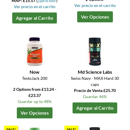
MAP: £15.57
(
)
¿Qué es esto?
Ver precio en el carrito
Ver precio en el carrito
Ver Opciones
Agregar al Carrito
Now
Md Science Labs
TestoJack 200
Swiss Navy - MAX Hard 30
caps
2 Options from £13.24 -
Precio de Venta £25.70
£23.37
Guardar 46%
Guardar up to 48%
Agregar al Carrito
Ver Opciones
SALE!
SALE!