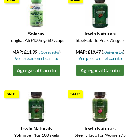
Solaray
Irwin Naturals
Tongkat Ali (400mg) 60 vcaps
Steel-Libido Peak 75 sgels
MAP: £11.99
(
)
MAP: £19.47
(
)
¿Qué es esto?
¿Qué es esto?
Ver precio en el carrito
Ver precio en el carrito
Agregar al Carrito
Agregar al Carrito
SALE!
SALE!
Irwin Naturals
Irwin Naturals
Yohimbe-Plus 100 sgels
Steel-Libido for Women 75