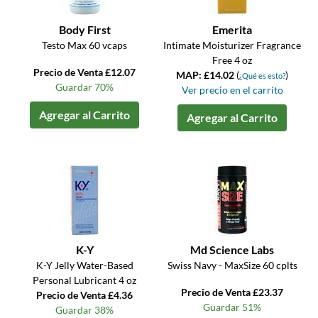
Body First
Emerita
Testo Max 60 vcaps
Intimate Moisturizer Fragrance
Free 4 oz
Precio de Venta £12.07
MAP: £14.02
(
)
¿Qué es esto?
Guardar 70%
Ver precio en el carrito
Agregar al Carrito
Agregar al Carrito
K-Y
Md Science Labs
K-Y Jelly Water-Based
Swiss Navy - MaxSize 60 cplts
Personal Lubricant 4 oz
Precio de Venta £23.37
Precio de Venta £4.36
Guardar 51%
Guardar 38%