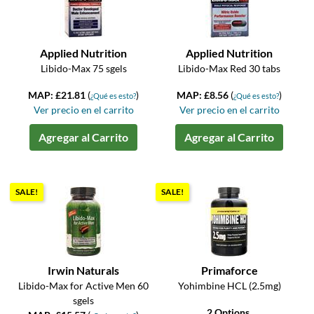
Applied Nutrition
Applied Nutrition
Libido-Max 75 sgels
Libido-Max Red 30 tabs
MAP: £21.81
(
)
MAP: £8.56
(
)
¿Qué es esto?
¿Qué es esto?
Ver precio en el carrito
Ver precio en el carrito
Agregar al Carrito
Agregar al Carrito
SALE!
SALE!
Irwin Naturals
Primaforce
Libido-Max for Active Men 60
Yohimbine HCL (2.5mg)
sgels
2 Options