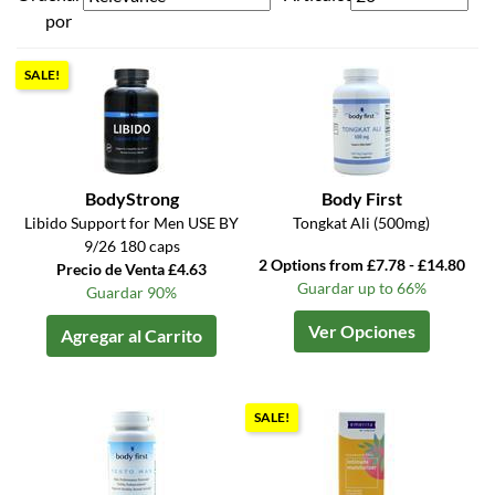
por
SALE!
BodyStrong
Body First
Libido Support for Men USE BY
Tongkat Ali (500mg)
9/26 180 caps
2 Options from £7.78 - £14.80
Precio de Venta £4.63
Guardar up to 66%
Guardar 90%
Ver Opciones
Agregar al Carrito
SALE!