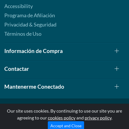
Accessibility
Programa de Afiliación
Privacidad & Seguridad
Términos de Uso
Información de Compra
Contactar
Mantenerme Conectado
Our site uses cookies. By continuing to use our site you are
agreeing to our
cookies policy
and
privacy policy
.
© 1999-2026, AllStarHealth.com | All Rights Reserved
* Estas declaraciones no han sido evaluadas por la FDA
Accept and Close