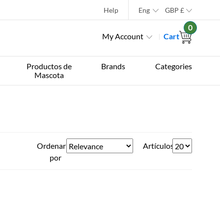
Help
Eng
GBP
£
0
My Account
Cart
Productos de
Brands
Categories
Mascota
Ordenar
Artículos
por