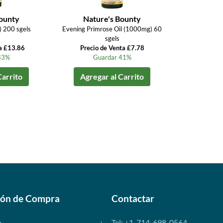
Bounty
Nature's Bounty
) 200 sgels
Evening Primrose Oil (1000mg) 60
sgels
a £13.86
Precio de Venta £7.78
33%
Guardar 41%
Carrito
Agregar al Carrito
ión de Compra
Contactar
o
Tel: +1-714-698-0564