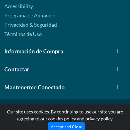
Accessibility
Programa de Afiliación
Privacidad & Seguridad
Términos de Uso
Información de Compra
Contactar
Mantenerme Conectado
Our site uses cookies. By continuing to use our site you are
agreeing to our
cookies policy
and
privacy policy
.
© 1999-2026, AllStarHealth.com | All Rights Reserved
* Estas declaraciones no han sido evaluadas por la FDA
Accept and Close