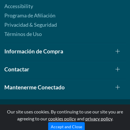
Accessibility
Programa de Afiliación
Privacidad & Seguridad
Términos de Uso
Información de Compra
Contactar
Mantenerme Conectado
Our site uses cookies. By continuing to use our site you are
agreeing to our
cookies policy
and
privacy policy
.
© 1999-2026, AllStarHealth.com | All Rights Reserved
* Estas declaraciones no han sido evaluadas por la FDA
Accept and Close