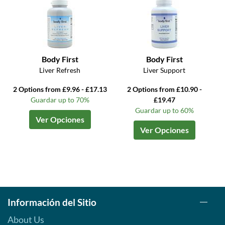
Body First
Body First
Liver Refresh
Liver Support
2 Options from £9.96 - £17.13
2 Options from £10.90 -
Guardar up to 70%
£19.47
Guardar up to 60%
Ver Opciones
Ver Opciones
Información del Sitio
About Us