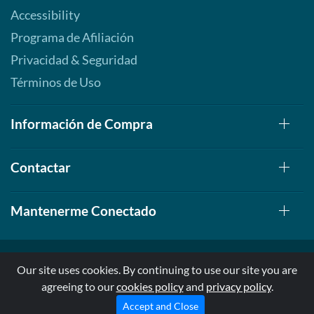
Accessibility
Programa de Afiliación
Privacidad & Seguridad
Términos de Uso
Información de Compra
Contactar
Mantenerme Conectado
Our site uses cookies. By continuing to use our site you are
agreeing to our
cookies policy
and
privacy policy
.
© 1999-2026, AllStarHealth.com | All Rights Reserved
* Estas declaraciones no han sido evaluadas por la FDA
Accept and Close