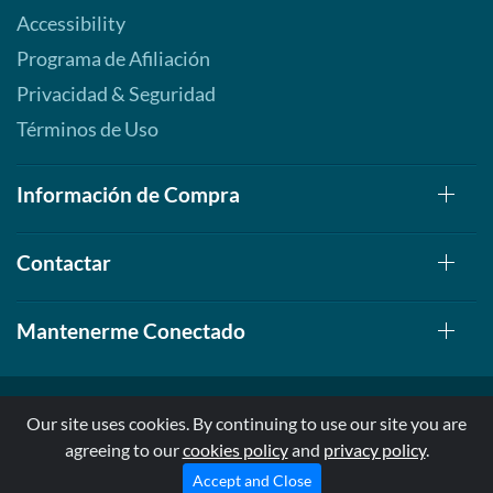
Accessibility
Programa de Afiliación
Privacidad & Seguridad
Términos de Uso
Información de Compra
Contactar
Mantenerme Conectado
Our site uses cookies. By continuing to use our site you are
agreeing to our
cookies policy
and
privacy policy
.
© 1999-2026, AllStarHealth.com | All Rights Reserved
* Estas declaraciones no han sido evaluadas por la FDA
Accept and Close