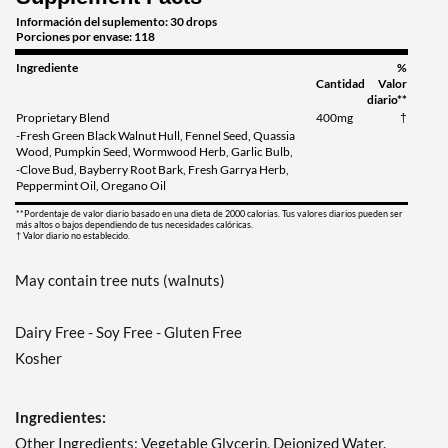
Información del suplemento: 30 drops
Porciones por envase: 118
Ingrediente
%
Cantidad
Valor
diario**
Proprietary Blend
400mg
†
-Fresh Green Black Walnut Hull, Fennel Seed, Quassia
Wood, Pumpkin Seed, Wormwood Herb, Garlic Bulb,
-Clove Bud, Bayberry Root Bark, Fresh Garrya Herb,
Peppermint Oil, Oregano Oil
**Pordentaje de valor diario basado en una dieta de 2000 calorias. Tus valores diarios pueden ser
más altos o bajos dependiendo de tus necesidades calóricas.
† Valor diario no establecido.
May contain tree nuts (walnuts)
Dairy Free - Soy Free - Gluten Free
Kosher
Ingredientes:
Other Ingredients: Vegetable Glycerin, Deionized Water.