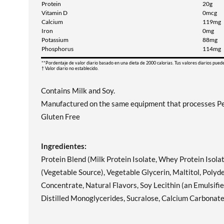
Protein
20g
Vitamin D
0mcg
Calcium
119mg
Iron
0mg
Potassium
88mg
Phosphorus
114mg
**Pordentaje de valor diario basado en una dieta de 2000 calorias. Tus valores diarios pued
† Valor diario no establecido.
Contains Milk and Soy.
Manufactured on the same equipment that processes Pe
Gluten Free
Ingredientes:
Protein Blend (Milk Protein Isolate, Whey Protein Isola
(Vegetable Source), Vegetable Glycerin, Maltitol, Polyd
Concentrate, Natural Flavors, Soy Lecithin (an Emulsifie
Distilled Monoglycerides, Sucralose, Calcium Carbonate,