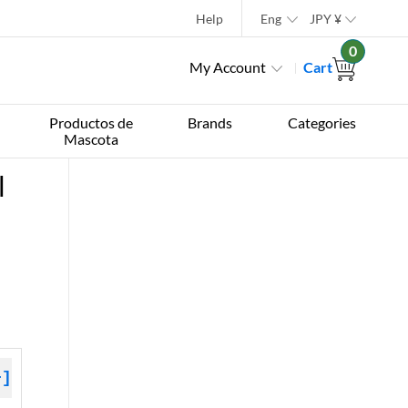
Help
Eng
JPY
¥
0
My Account
Cart
Productos de
Brands
Categories
Mascota
l
+]