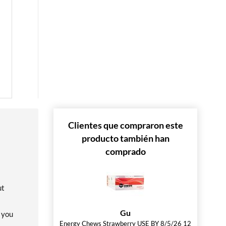
 »
 »
 »
Clientes que compraron este
producto también han
comprado
 »
ut
Gu
 you
Energy Chews Strawberry USE BY 8/5/26 12