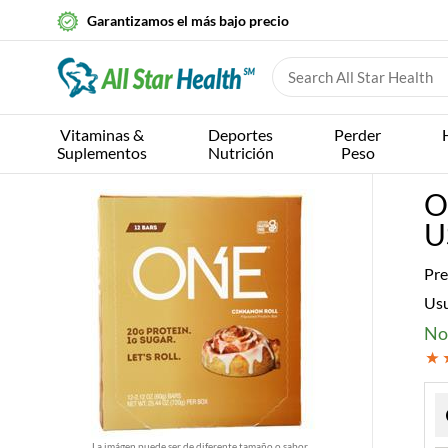
Garantizamos el más bajo precio
Vitaminas &
Deportes
Perder
Suplementos
Nutrición
Peso
O
U
Pre
Us
No
La imágen puede ser de diferente tamaño o sabor