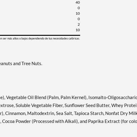
40
Hershey's Cookies 'n'
Agregar al carrito
0
Creme 12 bars
10
Precio de venta: ¥3193
0
SALE!
2
10
Guardar 63%
en ser más altos o bajos dependiendo de tus necesidades calóricas.
Hershey's Cookies 'n'
Agregar al carrito
Creme USE BY 11/1/26 12
bars
Precio de venta: ¥2554
anuts and Tree Nuts.
SALE!
Guardar 71%
Hershey's Double
Agregar al carrito
Chocolate 12 bars
te), Vegetable Oil Blend (Palm, Palm Kernel), Isomalto-Oligosacchari
Precio de venta: ¥3193
extrose, Soluble Vegetable Fiber, Sunflower Seed Butter, Whey Prote
SALE!
r), Cinnamon, Maltodextrin, Sea Salt, Tapioca Starch, Nonfat Dry Milk
Guardar 63%
 Cocoa Powder (Processed with Alkali), and Paprika Extract (for colo
Lemon Cake 12 bars
Agregar al carrito
Precio de venta: ¥3193