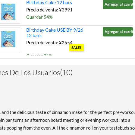
Birthday Cake 12 bars
Agregar al carrito
Precio de venta: ¥3991
Guardar 54%
Birthday Cake USE BY 9/26
Agregar al carrito
12 bars
Precio de venta: ¥2554
SALE!
Guardar 71%
Blueberry Cobbler 12 bars
Agregar al carrito
es De Los Usuarios(10)
Precio de venta: ¥3193
SALE!
Guardar 63%
Chocolate Almond Bliss 12
Agregar al carrito
bars
, and the delicious taste of cinnamon make for the perfect pre-worko
Precio de venta: ¥3838
SALE!
ein bar turns an afternoon board meeting or evening workout into a
Guardar 56%
ts popping from the oven. All the cinnamon roll on your tastebuds so