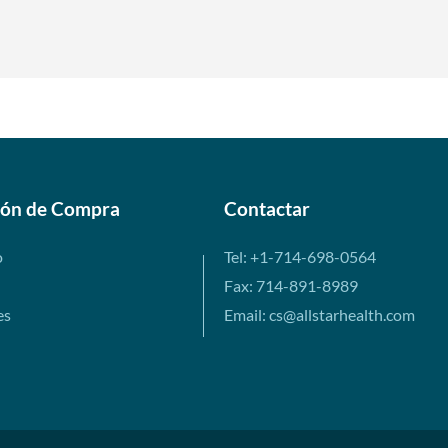
SALE!
Guardar 63%
Maple Glazed Doughnut 12
Agregar al carrito
bars
Precio de venta: ¥3193
SALE!
Guardar 63%
Peanut Butter Cup 12 bars
ión de Compra
Contactar
Agregar al carrito
Precio de venta: ¥3193
SALE!
o
Tel: +1-714-698-0564
Guardar 63%
Fax: 714-891-8989
Peanut Butter Cup USE BY
es
Email: cs@allstarhealth.com
Agregar al carrito
10/26 12 bars
Precio de venta: ¥2042
SALE!
Guardar 76%
Reese's Peanut Butter
Agregar al carrito