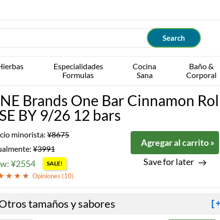
Hierbas
Especialidades
Cocina
Baño &
Formulas
Sana
Corporal
NE Brands One Bar Cinnamon Rol
SE BY 9/26 12 bars
cio minorista:
¥8675
Agregar al carrito »
ualmente:
¥3991
Save for later
w: ¥2554
SALE!
Opiniones (
10
)
Otros tamaños y sabores
[