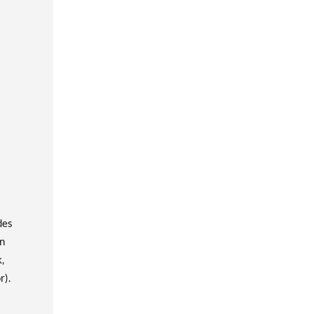
 »
 »
 »
des
in
,
r).
 »