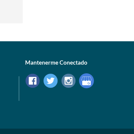
 »
Mantenerme Conectado
 »
 »
 »