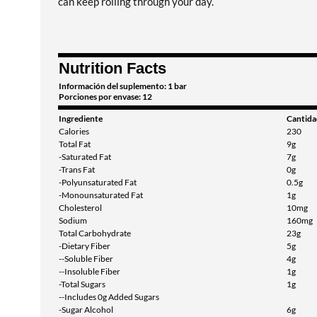
can keep rolling through your day.
Nutrition Facts
Información del suplemento: 1 bar
Porciones por envase: 12
Ingrediente
Cantida
Calories
230
Total Fat
9g
-Saturated Fat
7g
-Trans Fat
0g
-Polyunsaturated Fat
0.5g
-Monounsaturated Fat
1g
Cholesterol
10mg
Sodium
160mg
Total Carbohydrate
23g
-Dietary Fiber
5g
--Soluble Fiber
4g
--Insoluble Fiber
1g
-Total Sugars
1g
--Includes 0g Added Sugars
-Sugar Alcohol
6g