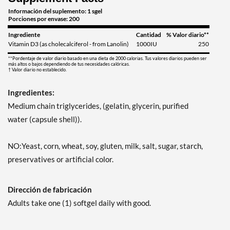
Información del suplemento: 1 sgel
Porciones por envase: 200
Ingrediente
Cantidad
% Valor diario**
Vitamin D3 (as cholecalciferol - from Lanolin)
1000IU
250
**Pordentaje de valor diario basado en una dieta de 2000 calorias. Tus valores diarios pueden ser
más altos o bajos dependiendo de tus necesidades calóricas.
† Valor diario no establecido.
Ingredientes:
Medium chain triglycerides, (gelatin, glycerin, purified
water (capsule shell)).
NO:Yeast, corn, wheat, soy, gluten, milk, salt, sugar, starch,
preservatives or artificial color.
Dirección de fabricación
Adults take one (1) softgel daily with good.