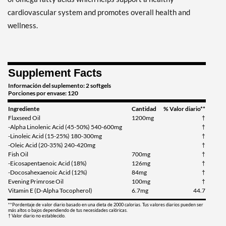
cardiovascular system and promotes overall health and
wellness.
Supplement Facts
Información del suplemento: 2 softgels
Porciones por envase: 120
Ingrediente
Cantidad
% Valor diario**
Flaxseed Oil
1200mg
†
-Alpha Linolenic Acid (45-50%) 540-600mg
†
-Linoleic Acid (15-25%) 180-300mg
†
-Oleic Acid (20-35%) 240-420mg
†
Fish Oil
700mg
†
-Eicosapentaenoic Acid (18%)
126mg
†
-Docosahexaenoic Acid (12%)
84mg
†
Evening Primrose Oil
100mg
†
Vitamin E (D-Alpha Tocopherol)
6.7mg
44.7
**Pordentaje de valor diario basado en una dieta de 2000 calorias. Tus valores diarios pueden ser
más altos o bajos dependiendo de tus necesidades calóricas.
† Valor diario no establecido.