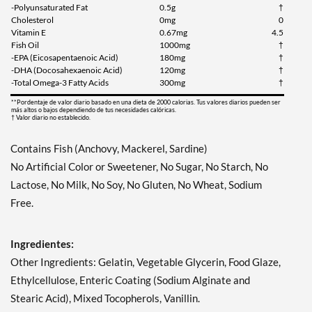
-Polyunsaturated Fat
0.5g
†
Cholesterol
0mg
0
Vitamin E
0.67mg
4.5
Fish Oil
1000mg
†
-EPA (Eicosapentaenoic Acid)
180mg
†
-DHA (Docosahexaenoic Acid)
120mg
†
-Total Omega-3 Fatty Acids
300mg
†
**Pordentaje de valor diario basado en una dieta de 2000 calorias. Tus valores diarios pueden ser
más altos o bajos dependiendo de tus necesidades calóricas.
† Valor diario no establecido.
Contains Fish (Anchovy, Mackerel, Sardine)
No Artificial Color or Sweetener, No Sugar, No Starch, No
Lactose, No Milk, No Soy, No Gluten, No Wheat, Sodium
Free.
Ingredientes:
Other Ingredients: Gelatin, Vegetable Glycerin, Food Glaze,
Ethylcellulose, Enteric Coating (Sodium Alginate and
Stearic Acid), Mixed Tocopherols, Vanillin.