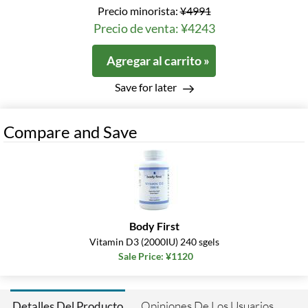
Precio minorista:
¥4991
Precio de venta: ¥4243
Agregar al carrito »
Save for later
Compare and Save
Body First
Vitamin D3 (2000IU) 240 sgels
Sale Price: ¥1120
Opiniones De Los Usuarios
Detalles Del Producto