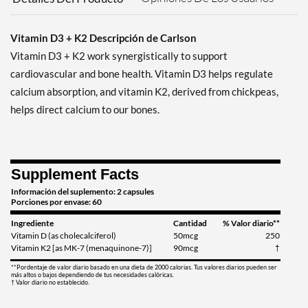
Vitamin D3 + K2 Descripción de Carlson
Vitamin D3 + K2 work synergistically to support
cardiovascular and bone health. Vitamin D3 helps regulate
calcium absorption, and vitamin K2, derived from chickpeas,
helps direct calcium to our bones.
Supplement Facts
Información del suplemento: 2 capsules
Porciones por envase: 60
Ingrediente
Cantidad
% Valor diario**
Vitamin D (as cholecalciferol)
50mcg
250
Vitamin K2 [as MK-7 (menaquinone-7)]
90mcg
†
**Pordentaje de valor diario basado en una dieta de 2000 calorias. Tus valores diarios pueden ser
más altos o bajos dependiendo de tus necesidades calóricas.
† Valor diario no establecido.