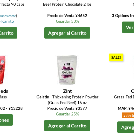
rifecta 90 caps
Beef Protein Chocolate 2 lbs
)
Precio de Venta ¥4652
3 Options f
ué es esto?
l carrito
Guardar 53%
Ver
Carrito
Agregar al Carrito
SALE!
eds
Zint
C
Mass
Gelatin - Thickening Protein Powder
Grass-Fed B
(Grass Fed Beef) 16 oz
602 - ¥13228
Precio de Venta ¥3377
MAP: ¥
Guardar 25%
23% I
ones
Agregar al Carrito
Agrega