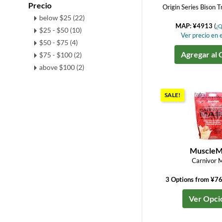
Precio
Origin Series Bison T
below $25 (22)
MAP: ¥4913
(
¿Q
$25 - $50 (10)
Ver precio en e
$50 - $75 (4)
Agregar al 
$75 - $100 (2)
above $100 (2)
SALE!
MuscleM
Carnivor 
3 Options from ¥7
Ver Opci