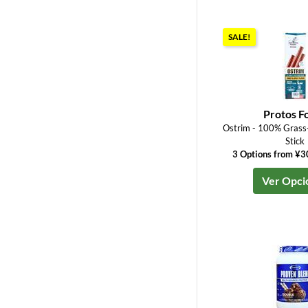
SALE!
Protos F
Ostrim - 100% Grass-
Stick
3 Options from ¥
Ver Opci