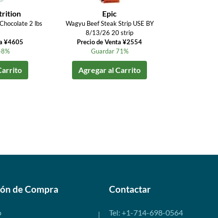
rition
Epic
Chocolate 2 lbs
Wagyu Beef Steak Strip USE BY
8/13/26 20 strip
ta ¥4605
Precio de Venta ¥2554
48%
Guardar 71%
Carrito
Agregar al Carrito
ión de Compra
Contactar
o
Tel: +1-714-698-0564