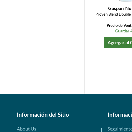
Gaspari Nut
Proven Blend Double 
Precio de Ven
Guardar 
Agregar al 
Información del Sitio
Informac
About Us
Seguimient