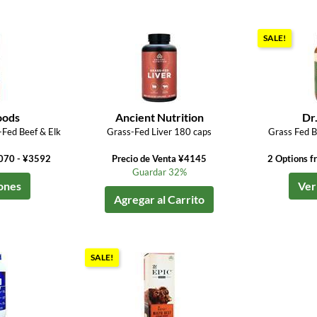
SALE!
oods
Ancient Nutrition
Dr
Fed Beef & Elk
Grass-Fed Liver 180 caps
Grass Fed 
3070 - ¥3592
Precio de Venta ¥4145
2 Options 
Guardar 32%
ones
Ver
Agregar al Carrito
SALE!