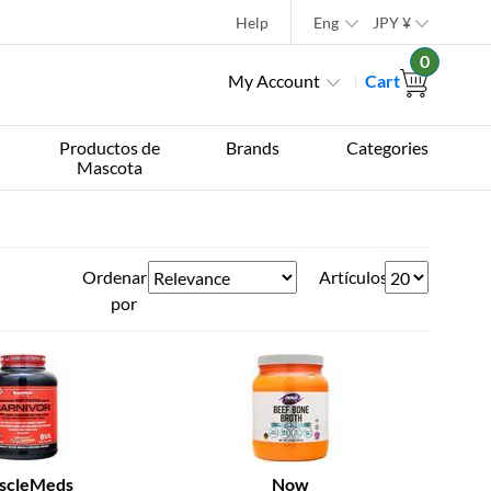
Help
Eng
JPY
¥
0
My Account
Cart
Productos de
Brands
Categories
Mascota
Ordenar
Artículos
por
scleMeds
Now