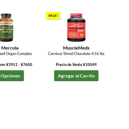
SALE!
. Mercola
MuscleMeds
Beef Organ Complex
Carnivor Shred Chocolate 4.56 lbs
from ¥3951 - ¥7600
Precio de Venta ¥10049
 Opciones
Agregar al Carrito