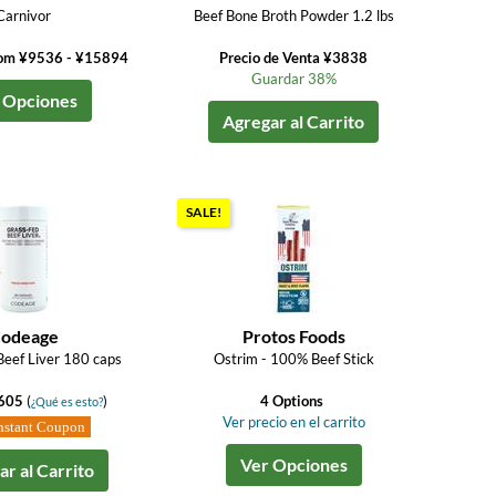
Carnivor
Beef Bone Broth Powder 1.2 lbs
rom ¥9536 - ¥15894
Precio de Venta ¥3838
Guardar 38%
 Opciones
Agregar al Carrito
SALE!
odeage
Protos Foods
eef Liver 180 caps
Ostrim - 100% Beef Stick
4605
(
)
4 Options
¿Qué es esto?
Ver precio en el carrito
nstant Coupon
Ver Opciones
r al Carrito