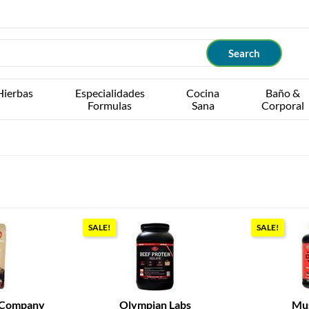
Hierbas
Especialidades
Cocina
Baño &
Formulas
Sana
Corporal
SALE!
SALE!
 Company
Olympian Labs
Mu