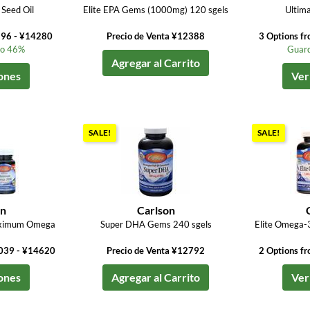
Seed Oil
Elite EPA Gems (1000mg) 120 sgels
Ultim
196 - ¥14280
Precio de Venta ¥12388
3 Options f
to 46%
Guard
Agregar al Carrito
ones
Ver
SALE!
SALE!
on
Carlson
aximum Omega
Super DHA Gems 240 sgels
Elite Omega-
0039 - ¥14620
Precio de Venta ¥12792
2 Options f
ones
Agregar al Carrito
Ver