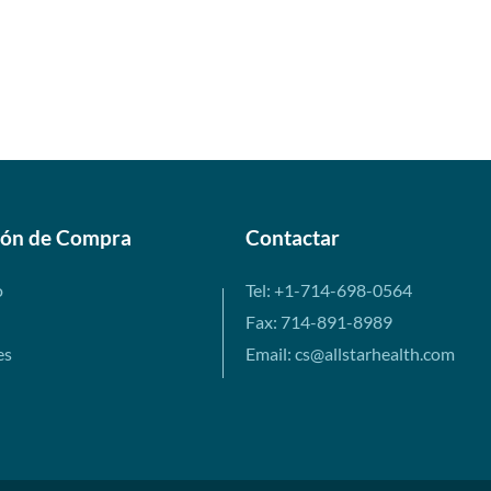
ión de Compra
Contactar
o
Tel: +1-714-698-0564
Fax: 714-891-8989
es
Email: cs@allstarhealth.com