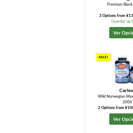
Premium Black 
3 Options from ¥1
Guardar up 
Ver Opci
SALE!
Carls
Wild Norwegian M
2000
2 Options from ¥1
Ver Opci