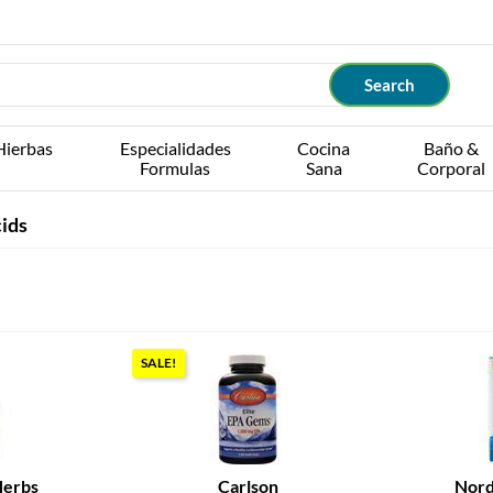
Hierbas
Especialidades
Cocina
Baño &
Formulas
Sana
Corporal
cids
SALE!
Herbs
Carlson
Nord