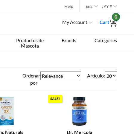
Help
Eng
JPY
¥
0
My Account
Cart
Productos de
Brands
Categories
Mascota
Ordenar
Artículos
por
SALE!
ic Naturals
Dr. Mercola