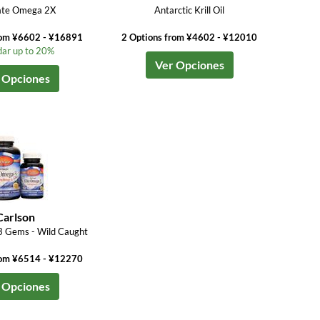
ate Omega 2X
Antarctic Krill Oil
rom ¥6602 - ¥16891
2 Options from ¥4602 - ¥12010
ar up to 20%
Ver Opciones
 Opciones
Carlson
3 Gems - Wild Caught
rom ¥6514 - ¥12270
 Opciones