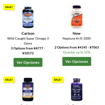
SALE!
Carlson
Now
Wild Caught Super Omega-3
Neptune Krill 1000
Gems
2 Options from ¥4145 - ¥7063
3 Options from ¥4777 -
Guardar up to 55%
¥10573
Ver Opciones
Ver Opciones
SALE!
SALE!