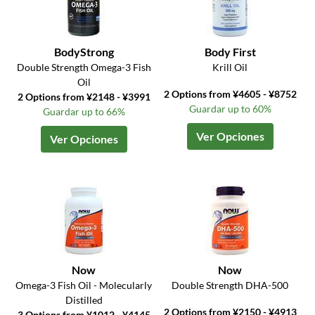
BodyStrong
Body First
Double Strength Omega-3 Fish
Krill Oil
Oil
2 Options from ¥4605 - ¥8752
2 Options from ¥2148 - ¥3991
Guardar up to 60%
Guardar up to 66%
Ver Opciones
Ver Opciones
Now
Now
Omega-3 Fish Oil - Molecularly
Double Strength DHA-500
Distilled
2 Options from ¥2150 - ¥4913
3 Options from ¥1012 - ¥4145