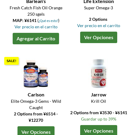
Barlean's
Life Extension
Fresh Catch Fish Oil Orange
Super Omega-3
250 sgels
2 Options
MAP: ¥6141
(
)
¿Qué es esto?
Ver precio en el carrito
Ver precio en el carrito
Ver Opciones
Agregar al Carrito
SALE!
Carlson
Jarrow
Elite Omega-3 Gems - Wild
Krill Oil
Caught
2 Options from ¥3530 - ¥6141
2 Options from ¥6514 -
Guardar up to 39%
¥12270
Ver Opciones
Ver Opciones