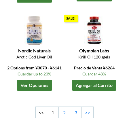
SALE!
Nordic Naturals
Olympian Labs
Arctic Cod Liver Oil
Krill Oil 120 sgels
2 Options from ¥3070 - ¥6141
Precio de Venta ¥6264
Guardar up to 20%
Guardar 48%
Ver Opciones
Agregar al Carrito
<<
1
2
3
>>