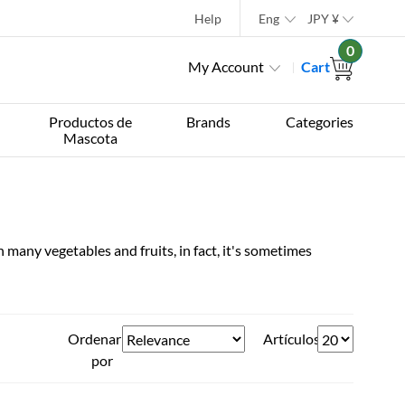
Help
Eng
JPY
¥
0
My Account
Cart
Productos de
Brands
Categories
Mascota
n many vegetables and fruits, in fact, it's sometimes
Ordenar
Artículos
por