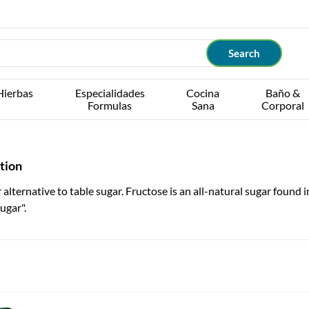
Hierbas
Especialidades
Cocina
Baño &
Formulas
Sana
Corporal
tion
 alternative to table sugar. Fructose is an all-natural sugar found i
sugar".