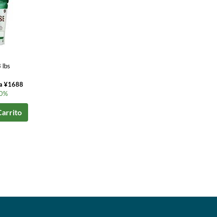
 lbs
ta ¥1688
 0%
Carrito