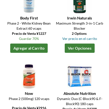
Body First
Irwin Naturals
Phase 2 - White Kidney Bean
Maximum Strength 3-in-1 Carb
Extract 60 vcaps
Blocker
Precio de Venta ¥1227
2 Options
Guardar 70%
Ver precio en el carrito
Agregar al Carrito
Ver Opciones
Now
Absolute Nutrition
Phase 2 (500mg) 120 vcaps
Dynamic Duo (C-Block90 & F-
Block90) 180 caps
Precio de Venta ¥2916
Precio de Venta ¥4298