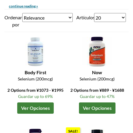
continue reading »
Ordenar
Artículos
por
Body First
Now
Selenium (200mcg)
Selenium (200mcg)
2 Options from ¥1073 - ¥1995
2 Options from ¥889 - ¥1688
Guardar up to 69%
Guardar up to 47%
Ver Opciones
Ver Opciones
SALE!