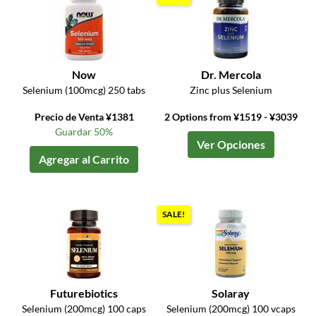
Now
Dr. Mercola
Selenium (100mcg) 250 tabs
Zinc plus Selenium
Precio de Venta ¥1381
2 Options from ¥1519 - ¥3039
Guardar 50%
Ver Opciones
Agregar al Carrito
SALE!
Futurebiotics
Solaray
Selenium (200mcg) 100 caps
Selenium (200mcg) 100 vcaps