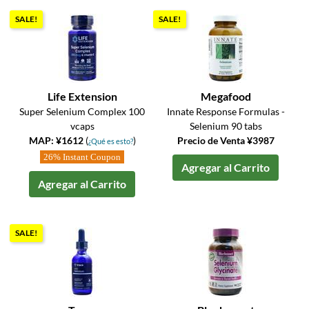
SALE!
SALE!
Life Extension
Megafood
Super Selenium Complex 100
Innate Response Formulas -
vcaps
Selenium 90 tabs
MAP: ¥1612
(
)
Precio de Venta ¥3987
¿Qué es esto?
26% Instant Coupon
Agregar al Carrito
Agregar al Carrito
SALE!