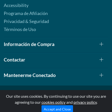
Accessibility
Programa de Afiliación
Privacidad & Seguridad
Términos de Uso
Información de Compra
Contactar
Mantenerme Conectado
Our site uses cookies. By continuing to use our site you are
agreeing to our
cookies policy
and
privacy policy
.
© 1999-2026, AllStarHealth.com | All Rights Reserved
* Estas declaraciones no han sido evaluadas por la FDA
Accept and Close