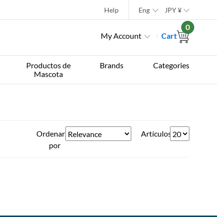
Help
Eng
JPY
¥
0
My Account
Cart
Productos de
Brands
Categories
Mascota
Ordenar
Artículos
por