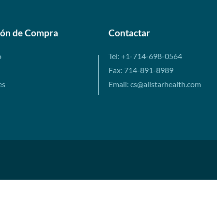
ión de Compra
Contactar
o
Tel: +1-714-698-0564
Fax: 714-891-8989
es
Email: cs@allstarhealth.com