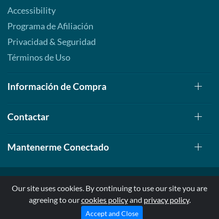
Accessibility
Programa de Afiliación
Privacidad & Seguridad
Términos de Uso
Información de Compra
Contactar
Mantenerme Conectado
Our site uses cookies. By continuing to use our site you are
agreeing to our
cookies policy
and
privacy policy
.
© 1999-2026, AllStarHealth.com | All Rights Reserved
* Estas declaraciones no han sido evaluadas por la FDA
Accept and Close