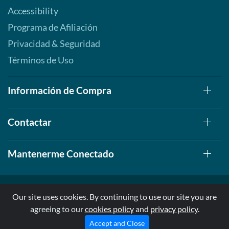
Accessibility
Programa de Afiliación
Privacidad & Seguridad
Términos de Uso
Información de Compra
Contactar
Mantenerme Conectado
Our site uses cookies. By continuing to use our site you are
agreeing to our
cookies policy
and
privacy policy
.
© 1999-2026, AllStarHealth.com | All Rights Reserved
* Estas declaraciones no han sido evaluadas por la FDA
Accept and Close