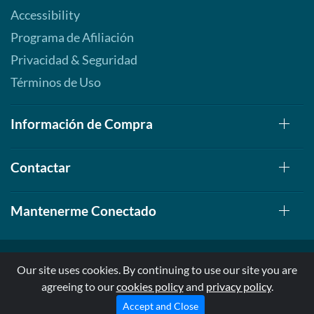
Accessibility
Programa de Afiliación
Privacidad & Seguridad
Términos de Uso
Información de Compra
Contactar
Mantenerme Conectado
Our site uses cookies. By continuing to use our site you are
agreeing to our
cookies policy
and
privacy policy
.
© 1999-2026, AllStarHealth.com | All Rights Reserved
* Estas declaraciones no han sido evaluadas por la FDA
Accept and Close