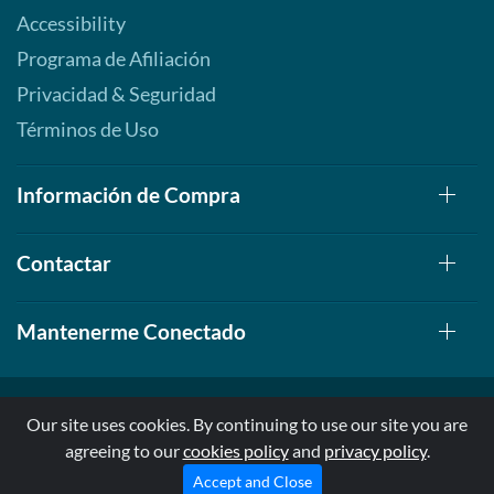
Accessibility
Programa de Afiliación
Privacidad & Seguridad
Términos de Uso
Información de Compra
Contactar
Mantenerme Conectado
Our site uses cookies. By continuing to use our site you are
agreeing to our
cookies policy
and
privacy policy
.
© 1999-2026, AllStarHealth.com | All Rights Reserved
* Estas declaraciones no han sido evaluadas por la FDA
Accept and Close