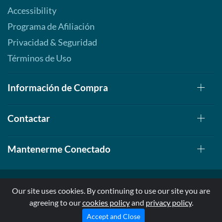
Accessibility
Programa de Afiliación
Privacidad & Seguridad
Términos de Uso
Información de Compra
Contactar
Mantenerme Conectado
Our site uses cookies. By continuing to use our site you are
agreeing to our
cookies policy
and
privacy policy
.
© 1999-2026, AllStarHealth.com | All Rights Reserved
* Estas declaraciones no han sido evaluadas por la FDA
Accept and Close