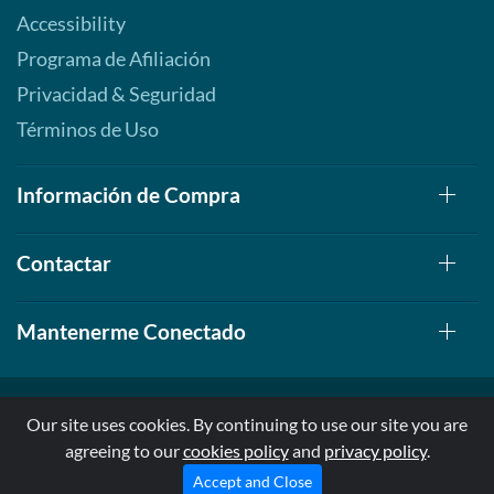
Accessibility
Programa de Afiliación
Privacidad & Seguridad
Términos de Uso
Información de Compra
Contactar
Mantenerme Conectado
Our site uses cookies. By continuing to use our site you are
agreeing to our
cookies policy
and
privacy policy
.
© 1999-2026, AllStarHealth.com | All Rights Reserved
* Estas declaraciones no han sido evaluadas por la FDA
Accept and Close