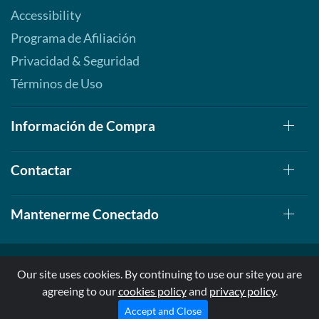
Accessibility
Programa de Afiliación
Privacidad & Seguridad
Términos de Uso
Información de Compra
Contactar
Mantenerme Conectado
Our site uses cookies. By continuing to use our site you are
agreeing to our
cookies policy
and
privacy policy
.
© 1999-2026, AllStarHealth.com | All Rights Reserved
* Estas declaraciones no han sido evaluadas por la FDA
Accept and Close