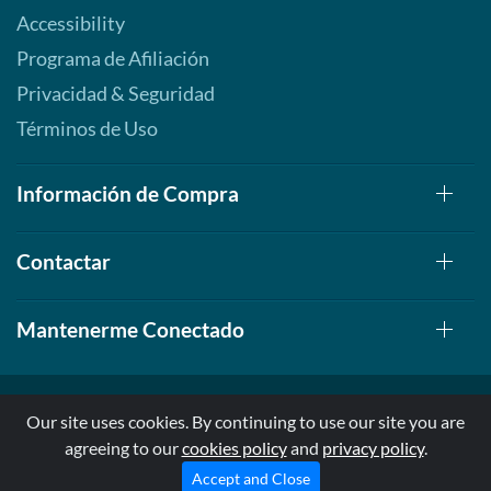
Accessibility
Programa de Afiliación
Privacidad & Seguridad
Términos de Uso
Información de Compra
Contactar
Mantenerme Conectado
Our site uses cookies. By continuing to use our site you are
agreeing to our
cookies policy
and
privacy policy
.
© 1999-2026, AllStarHealth.com | All Rights Reserved
* Estas declaraciones no han sido evaluadas por la FDA
Accept and Close