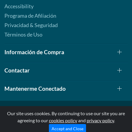
Accessibility
Programa de Afiliación
Privacidad & Seguridad
Términos de Uso
Información de Compra
Contactar
Mantenerme Conectado
Our site uses cookies. By continuing to use our site you are
agreeing to our
cookies policy
and
privacy policy
.
© 1999-2026, AllStarHealth.com | All Rights Reserved
* Estas declaraciones no han sido evaluadas por la FDA
Accept and Close