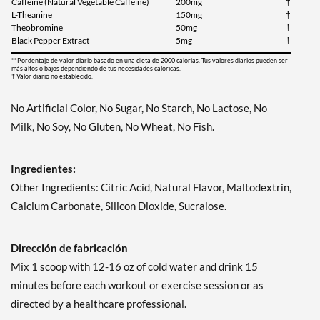
Caffeine (Natural Vegetable Caffeine)
200mg
†
L-Theanine
150mg
†
Theobromine
50mg
†
Black Pepper Extract
5mg
†
**Pordentaje de valor diario basado en una dieta de 2000 calorias. Tus valores diarios pueden ser
más altos o bajos dependiendo de tus necesidades calóricas.
† Valor diario no establecido.
No Artificial Color, No Sugar, No Starch, No Lactose, No
Milk, No Soy, No Gluten, No Wheat, No Fish.
Ingredientes:
Other Ingredients: Citric Acid, Natural Flavor, Maltodextrin,
Calcium Carbonate, Silicon Dioxide, Sucralose.
Dirección de fabricación
Mix 1 scoop with 12-16 oz of cold water and drink 15
minutes before each workout or exercise session or as
directed by a healthcare professional.