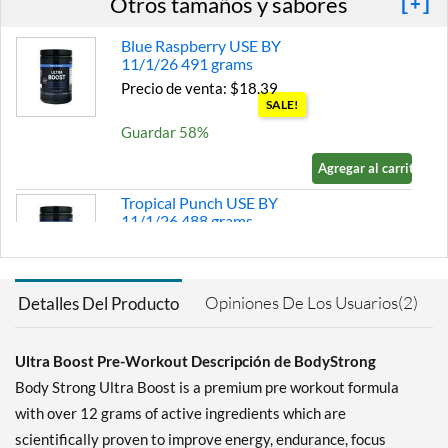
Otros tamaños y sabores
[+]
Blue Raspberry USE BY
11/1/26 491 grams
Precio de venta: $18.39
SALE!
Guardar 58%
Agregar al carrito »
Tropical Punch USE BY
11/1/26 488 grams
Precio de venta: $18.39
SALE!
Guardar 58%
Opiniones De Los Usuarios(2)
Detalles Del Producto
Agregar al carrito »
Blue Raspberry 491 grams
Ultra Boost Pre-Workout Descripción de BodyStrong
Precio de venta: $22.99
Body Strong Ultra Boost is a premium pre workout formula
Guardar 48%
with over 12 grams of active ingredients which are
Out of stock
scientifically proven to improve energy, endurance, focus