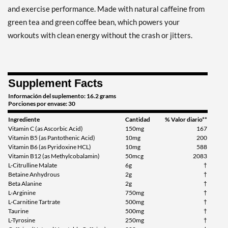
Expected 8/13/2026
and exercise performance. Made with natural caffeine from
Email me when available
green tea and green coffee bean, which powers your
workouts with clean energy without the crash or jitters.
Supplement Facts
Información del suplemento: 16.2 grams
Porciones por envase: 30
Ingrediente
Cantidad
% Valor diario**
Vitamin C (as Ascorbic Acid)
150mg
167
Vitamin B5 (as Pantothenic Acid)
10mg
200
Vitamin B6 (as Pyridoxine HCL)
10mg
588
Vitamin B12 (as Methylcobalamin)
50mcg
2083
L-Citrulline Malate
6g
†
Betaine Anhydrous
2g
†
Beta Alanine
2g
†
L-Arginine
750mg
†
L-Carnitine Tartrate
500mg
†
Taurine
500mg
†
L-Tyrosine
250mg
†