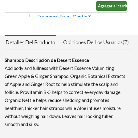
Agregar al carrito »
Fragrance Free - Gentle 8
fl.oz
MAP (
¿Qué es esto?
):
$9.77
Opiniones De Los Usuarios(7)
Detalles Del Producto
Ver el precio en el carrito
SALE!
Agregar al carrito »
Shampoo Descripción de Desert Essence
Add body and fullness with Desert Essence Volumizing
Island Mango - Enriching 8
fl.oz
Green Apple & Ginger Shampoo. Organic Botanical Extracts
MAP (
¿Qué es esto?
):
of Apple and Ginger Root to help stimulate the scalp and
$9.77
follicle. Provitamin B-5 helps to correct everyday damage.
Ver el precio en el carrito
Organic Nettle helps reduce shedding and promotes
SALE!
healthier, thicker hair strands while Aloe infuses moisture
Agregar al carrito »
without weighing hair down. Leaves hair looking fuller,
Italian Lemon -
smooth and silky.
Revitalizing 8 fl.oz
MAP (
¿Qué es esto?
):