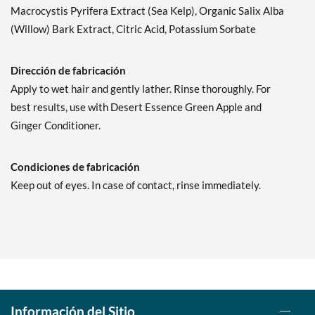
Macrocystis Pyrifera Extract (Sea Kelp), Organic Salix Alba
Tea Tree - Replenishing
(Willow) Bark Extract, Citric Acid, Potassium Sorbate
12.7 fl.oz
MAP (
¿Qué es esto?
):
$9.77
Dirección de fabricación
Ver el precio en el carrito
Apply to wet hair and gently lather. Rinse thoroughly. For
SALE!
best results, use with Desert Essence Green Apple and
Agregar al carrito »
Ginger Conditioner.
Condiciones de fabricación
Keep out of eyes. In case of contact, rinse immediately.
Información del Sitio