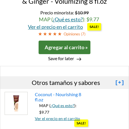
& Ginger - Volumizing 8 fl.oz
Precio minorista:
$10.99
MAP (
¿Qué es esto?
): $9.77
Ver el precio en el carrito
SALE!
Opiniones (
7
)
Agregar al carrito »
Save for later
Otros tamaños y sabores
[+]
Coconut - Nourishing 8
fl.oz
MAP (
¿Qué es esto?
):
$9.77
Ver el precio en el carrito
SALE!