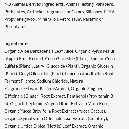
NO Animal Derived Ingredients, Animal Testing, Parabens,
$9.77
Ver el precio en el carrito
Phthalates, Artificial Fragrances or Colors, Silicones, EDTA,
SALE!
Propylene glycol, Mineral oil, Petrolatum, Paraffin or
Phosphates
Agregar al carrito »
Lemon Tea Tree - Clarifying
8 fl.oz
Ingredientes:
MAP (
¿Qué es esto?
):
Organic Aloe Barbadensis Leaf Juice, Organic Pyrus Malus
$9.77
(Apple) Fruit Extract, Coco-Glucoside (Plant), Sodium Coco-
Ver el precio en el carrito
SALE!
Sulfate (Plant), Lauryl Glucoside (Plant), Organic Glycerin
(Plant), Decyl Glucoside (Plant), Leuconostoc/Radish Root
Agregar al carrito »
Ferment Filtrate, Sodium Chloride, Natural
Red Raspberry - Shine
Fragrance/Flavor (Parfum/Aroma), Organic Zingiber
Enhancing 8 fl.oz
Officinale (Ginger) Root Extract, Panthenol (Provitamin B-
MAP (
¿Qué es esto?
):
5), Organic Lepidium Meyenii Root Extract (Maca Root),
$9.77
Organic Yucca Brevifolia Root Extract (Yucca Cactus),
Ver el precio en el carrito
SALE!
Organic Symphytum Officinale Leaf Extract (Comfrey),
Organic Urtica Dioica (Nettle) Leaf Extract, Organic
Agregar al carrito »