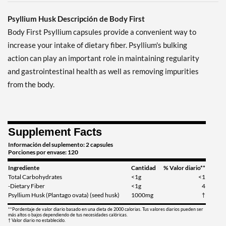
Psyllium Husk Descripción de Body First
Body First Psyllium capsules provide a convenient way to
increase your intake of dietary fiber. Psyllium's bulking
action can play an important role in maintaining regularity
and gastrointestinal health as well as removing impurities
from the body.
Supplement Facts
Información del suplemento: 2 capsules
Porciones por envase: 120
Ingrediente
Cantidad
% Valor diario**
Total Carbohydrates
<1g
<1
-Dietary Fiber
<1g
4
Psyllium Husk (Plantago ovata) (seed husk)
1000mg
†
**Pordentaje de valor diario basado en una dieta de 2000 calorias. Tus valores diarios pueden ser
más altos o bajos dependiendo de tus necesidades calóricas.
† Valor diario no establecido.