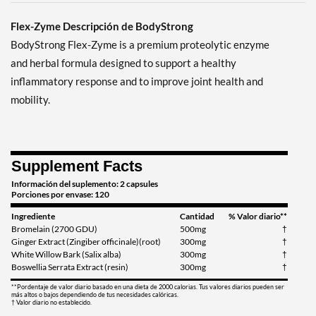
Flex-Zyme Descripción de BodyStrong
BodyStrong Flex-Zyme is a premium proteolytic enzyme
and herbal formula designed to support a healthy
inflammatory response and to improve joint health and
mobility.
Supplement Facts
Información del suplemento: 2 capsules
Porciones por envase: 120
Ingrediente
Cantidad
% Valor diario**
Bromelain (2700 GDU)
500mg
†
Ginger Extract (Zingiber officinale)(root)
300mg
†
White Willow Bark (Salix alba)
300mg
†
Boswellia Serrata Extract (resin)
300mg
†
**Pordentaje de valor diario basado en una dieta de 2000 calorias. Tus valores diarios pueden ser
más altos o bajos dependiendo de tus necesidades calóricas.
† Valor diario no establecido.