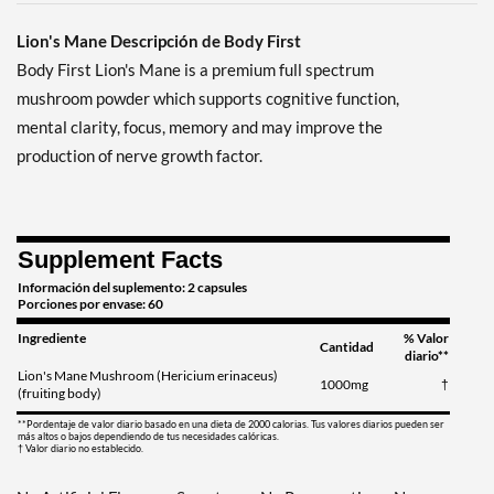
Lion's Mane Descripción de Body First
Body First Lion's Mane is a premium full spectrum
mushroom powder which supports cognitive function,
mental clarity, focus, memory and may improve the
production of nerve growth factor.
Supplement Facts
Información del suplemento: 2 capsules
Porciones por envase: 60
Ingrediente
% Valor
Cantidad
diario**
Lion's Mane Mushroom (Hericium erinaceus)
1000mg
†
(fruiting body)
**Pordentaje de valor diario basado en una dieta de 2000 calorias. Tus valores diarios pueden ser
más altos o bajos dependiendo de tus necesidades calóricas.
† Valor diario no establecido.