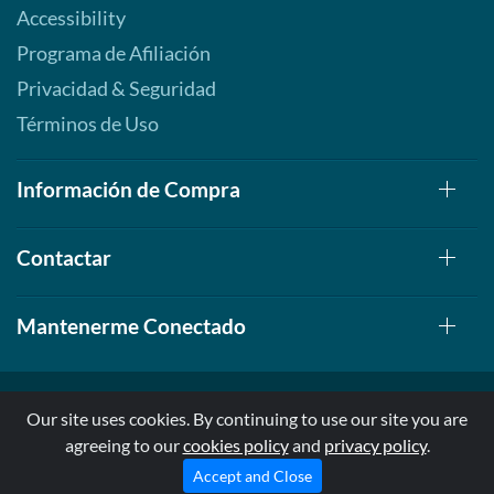
Accessibility
Programa de Afiliación
Privacidad & Seguridad
Términos de Uso
Información de Compra
Contactar
Mantenerme Conectado
Our site uses cookies. By continuing to use our site you are
agreeing to our
cookies policy
and
privacy policy
.
© 1999-2026, AllStarHealth.com | All Rights Reserved
* Estas declaraciones no han sido evaluadas por la FDA
Accept and Close