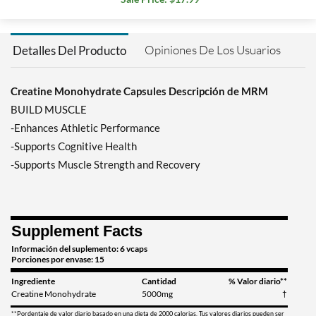
Opiniones De Los Usuarios
Detalles Del Producto
Creatine Monohydrate Capsules Descripción de MRM
BUILD MUSCLE
-Enhances Athletic Performance
-Supports Cognitive Health
-Supports Muscle Strength and Recovery
Supplement Facts
Información del suplemento: 6 vcaps
Porciones por envase: 15
Ingrediente
Cantidad
% Valor diario**
Creatine Monohydrate
5000mg
†
**Pordentaje de valor diario basado en una dieta de 2000 calorias. Tus valores diarios pueden ser