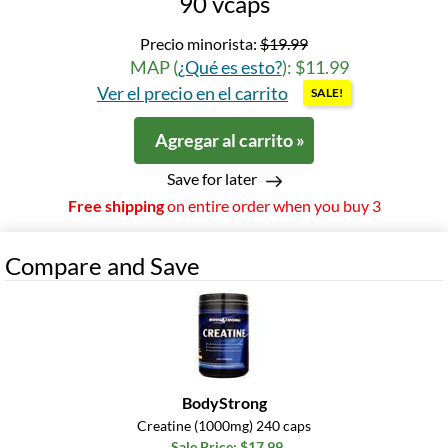
90 vcaps
Precio minorista:
$19.99
MAP (
¿Qué es esto?
): $11.99
Ver el precio en el carrito
SALE!
Agregar al carrito »
Save for later
Free shipping
on entire order when you buy 3
Compare and Save
BodyStrong
Creatine (1000mg) 240 caps
Sale Price: $17.99