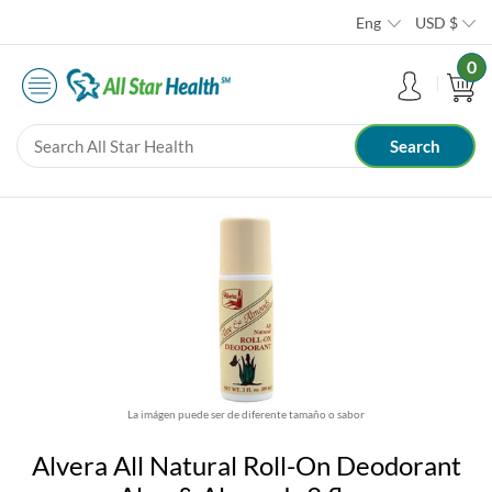
Eng
USD
$
0
La imágen puede ser de diferente tamaño o sabor
Alvera All Natural Roll-On Deodorant