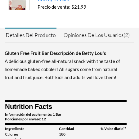
Precio de venta: $21.99
Guardar 28%
Out of stock
Expected 8/18/2026
Email me when available
Opiniones De Los Usuarios(2)
Detalles Del Producto
Gluten Free Fruit Bar Descripción de Betty Lou's
A delicious gluten-free all-natural snack with the taste of
homemade baked cobbler! All sugars come from natural
fruit and fruit juice. Both kids and adults will love them!
Nutrition Facts
Información del suplemento: 1 Bar
Porciones por envase: 12
Ingrediente
Cantidad
% Valor diario**
Calories
180