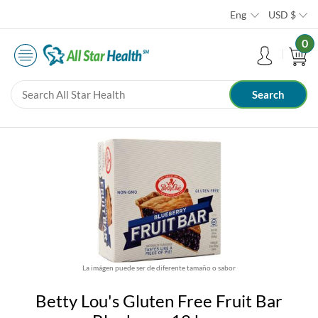
Eng
USD
$
0
La imágen puede ser de diferente tamaño o sabor
Betty Lou's Gluten Free Fruit Bar