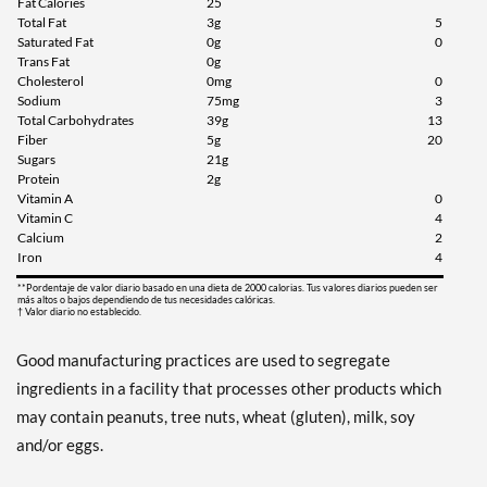
Fat Calories
25
Total Fat
3g
5
Saturated Fat
0g
0
Trans Fat
0g
Cholesterol
0mg
0
Sodium
75mg
3
Total Carbohydrates
39g
13
Fiber
5g
20
Sugars
21g
Protein
2g
Vitamin A
0
Vitamin C
4
Calcium
2
Iron
4
**Pordentaje de valor diario basado en una dieta de 2000 calorias. Tus valores diarios pueden ser
más altos o bajos dependiendo de tus necesidades calóricas.
† Valor diario no establecido.
Good manufacturing practices are used to segregate
ingredients in a facility that processes other products which
may contain peanuts, tree nuts, wheat (gluten), milk, soy
and/or eggs.