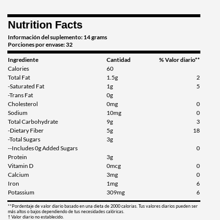
Nutrition Facts
Información del suplemento: 14 grams
Porciones por envase: 32
Ingrediente
Cantidad
% Valor diario**
Calories
60
Total Fat
1.5g
2
-Saturated Fat
1g
5
-Trans Fat
0g
Cholesterol
0mg
0
Sodium
10mg
0
Total Carbohydrate
9g
3
-Dietary Fiber
5g
18
-Total Sugars
3g
--Includes 0g Added Sugars
0
Protein
3g
Vitamin D
0mcg
0
Calcium
3mg
0
Iron
1mg
6
Potassium
309mg
6
**Pordentaje de valor diario basado en una dieta de 2000 calorias. Tus valores diarios pueden ser
más altos o bajos dependiendo de tus necesidades calóricas.
† Valor diario no establecido.