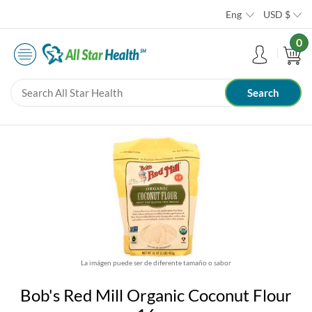
Eng
USD
$
0
La imágen puede ser de diferente tamaño o sabor
Bob's Red Mill Organic Coconut Flour