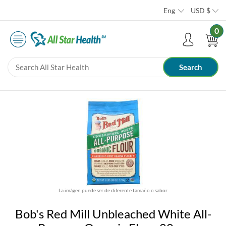
Eng
USD
$
0
La imágen puede ser de diferente tamaño o sabor
Bob's Red Mill Unbleached White All-