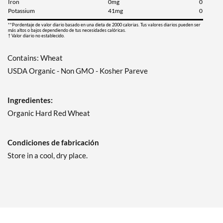
Iron
0mg
0
Potassium
41mg
0
**Pordentaje de valor diario basado en una dieta de 2000 calorias. Tus valores diarios pueden ser
más altos o bajos dependiendo de tus necesidades calóricas.
† Valor diario no establecido.
Contains: Wheat
USDA Organic - Non GMO - Kosher Pareve
Ingredientes:
Organic Hard Red Wheat
Condiciones de fabricación
Store in a cool, dry place.