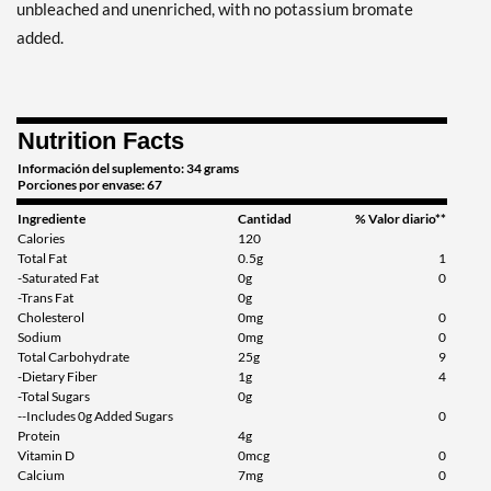
unbleached and unenriched, with no potassium bromate
added.
Nutrition Facts
Información del suplemento: 34 grams
Porciones por envase: 67
Ingrediente
Cantidad
% Valor diario**
Calories
120
Total Fat
0.5g
1
-Saturated Fat
0g
0
-Trans Fat
0g
Cholesterol
0mg
0
Sodium
0mg
0
Total Carbohydrate
25g
9
-Dietary Fiber
1g
4
-Total Sugars
0g
--Includes 0g Added Sugars
0
Protein
4g
Vitamin D
0mcg
0
Calcium
7mg
0