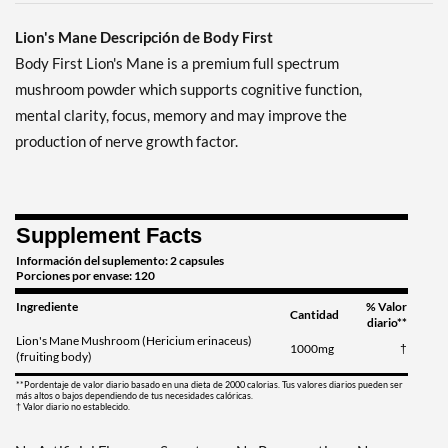
Lion's Mane Descripción de Body First
Body First Lion's Mane is a premium full spectrum
mushroom powder which supports cognitive function,
mental clarity, focus, memory and may improve the
production of nerve growth factor.
Supplement Facts
Información del suplemento: 2 capsules
Porciones por envase: 120
Ingrediente
% Valor
Cantidad
diario**
Lion's Mane Mushroom (Hericium erinaceus)
1000mg
†
(fruiting body)
**Pordentaje de valor diario basado en una dieta de 2000 calorias. Tus valores diarios pueden ser
más altos o bajos dependiendo de tus necesidades calóricas.
† Valor diario no establecido.