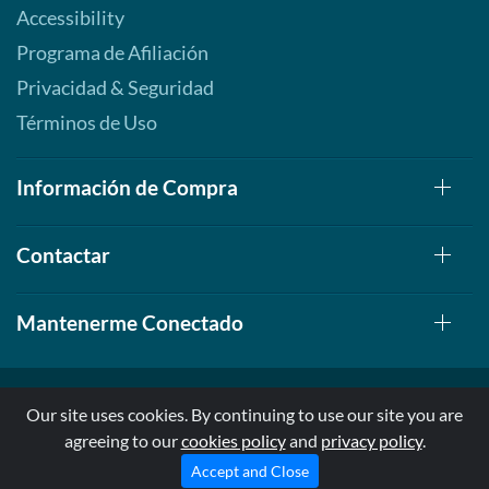
Accessibility
Programa de Afiliación
Privacidad & Seguridad
Términos de Uso
Información de Compra
Contactar
Mantenerme Conectado
Our site uses cookies. By continuing to use our site you are
agreeing to our
cookies policy
and
privacy policy
.
© 1999-2026, AllStarHealth.com | All Rights Reserved
* Estas declaraciones no han sido evaluadas por la FDA
Accept and Close