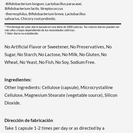
-Bifidobacterium longum, Lactobacillus paracasei,
Bifidobacterium lactis, Streptococcus
-thermophilus, Bifidobacterium breve, Lactobacillus
salivarius, Chicory root prebiotic.
**Pordentaje de valor diario basado en una dieta de 2000 calorias. Tus valores diarios pueden ser
más altos o bajos dependiendo de tus necesidades calóricas.
† Valor diario no establecido.
No Artificial Flavor or Sweetener, No Preservatives, No
Sugar, No Starch, No Lactose, No Milk, No Gluten, No
Wheat, No Yeast, No Fish, No Soy, Sodium Free.
Ingredientes:
Other Ingredients: Cellulose (capsule), Microcrystalline
Cellulose, Magnesium Stearate (vegetable source), Silicon
Dioxide.
Dirección de fabricación
Take 1 capsule 1-2 times per day or as directed by a