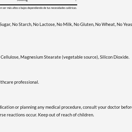
en ser más altos o bajos dependiendo de tus necesidades calóricas.
 Sugar, No Starch, No Lactose, No Milk, No Gluten, No Wheat, No Yeas
e Cellulose, Magnesium Stearate (vegetable source), Silicon Dioxide.
lthcare professional.
dication or planning any medical procedure, consult your doctor befor
se reactions occur. Keep out of reach of children.