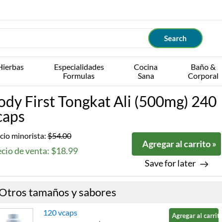
Hierbas
Especialidades
Cocina
Baño &
Formulas
Sana
Corporal
ody First Tongkat Ali (500mg) 240
caps
cio minorista:
$54.00
Agregar al carrito »
cio de venta: $18.99
Save for later
Otros tamaños y sabores
120 vcaps
Agregar al carrito