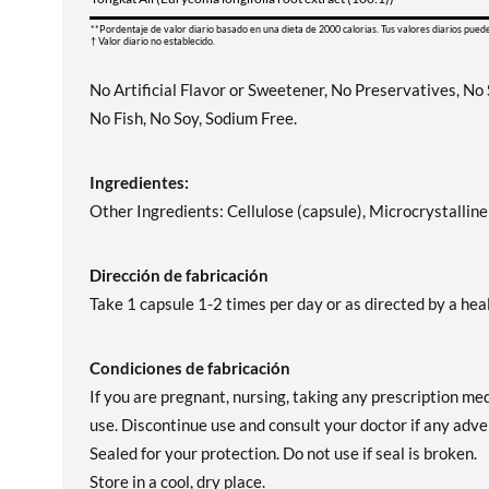
**Pordentaje de valor diario basado en una dieta de 2000 calorias. Tus valores diarios pued
† Valor diario no establecido.
No Artificial Flavor or Sweetener, No Preservatives, No
No Fish, No Soy, Sodium Free.
Ingredientes:
Other Ingredients: Cellulose (capsule), Microcrystallin
Dirección de fabricación
Take 1 capsule 1-2 times per day or as directed by a hea
Condiciones de fabricación
If you are pregnant, nursing, taking any prescription me
use. Discontinue use and consult your doctor if any adver
Sealed for your protection. Do not use if seal is broken.
Store in a cool, dry place.