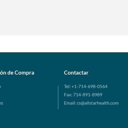
ión de Compra
Contactar
o
Tel: +1-714-698-0564
Fax: 714-891-8989
es
Email: cs@allstarhealth.com