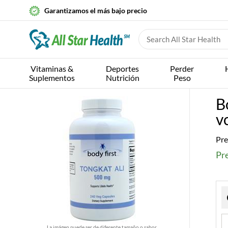
Garantizamos el más bajo precio
Vitaminas &
Deportes
Perder
Suplementos
Nutrición
Peso
B
v
Pre
Pre
La imágen puede ser de diferente tamaño o sabor