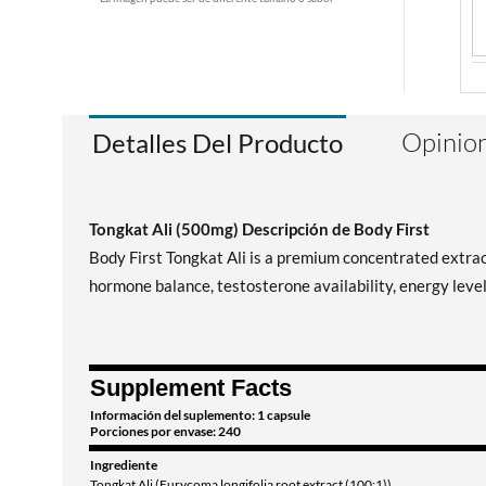
Opinion
Detalles Del Producto
Tongkat Ali (500mg) Descripción de Body First
Body First Tongkat Ali is a premium concentrated extra
hormone balance, testosterone availability, energy level
Supplement Facts
Información del suplemento: 1 capsule
Porciones por envase: 240
Ingrediente
Tongkat Ali (Eurycoma longifolia root extract (100:1))