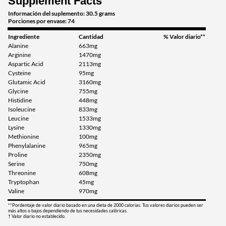
Supplement Facts
Información del suplemento: 30.5 grams
Porciones por envase: 74
Ingrediente
Cantidad
% Valor diario**
Alanine
663mg
Arginine
1470mg
Aspartic Acid
2113mg
Cysteine
95mg
Glutamic Acid
3160mg
Glycine
755mg
Histidine
448mg
Isoleucine
833mg
Leucine
1533mg
Lysine
1330mg
Methionine
100mg
Phenylalanine
965mg
Proline
2350mg
Serine
750mg
Threonine
608mg
Tryptophan
45mg
Valine
970mg
**Pordentaje de valor diario basado en una dieta de 2000 calorias. Tus valores diarios pueden ser
más altos o bajos dependiendo de tus necesidades calóricas.
† Valor diario no establecido.