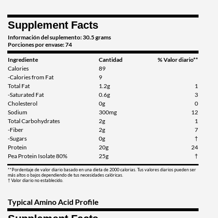
Supplement Facts
Información del suplemento: 30.5 grams
Porciones por envase: 74
Ingrediente
Cantidad
% Valor diario**
Calories
89
-Calories from Fat
9
Total Fat
1.2g
1
-Saturated Fat
0.6g
3
Cholesterol
0g
0
Sodium
300mg
12
Total Carbohydrates
2g
1
-Fiber
2g
7
-Sugars
0g
†
Protein
20g
24
Pea Protein Isolate 80%
25g
†
**Pordentaje de valor diario basado en una dieta de 2000 calorias. Tus valores diarios pueden ser
más altos o bajos dependiendo de tus necesidades calóricas.
† Valor diario no establecido.
Typical Amino Acid Profile