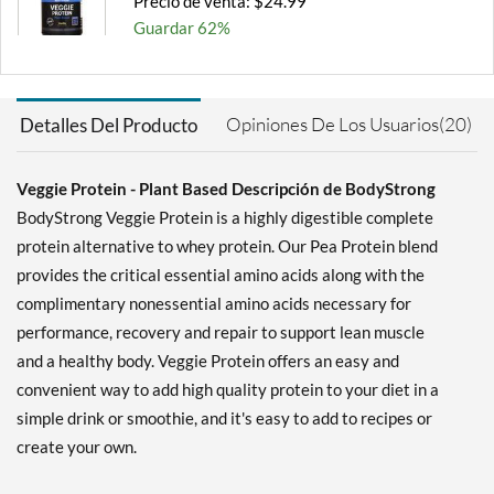
Precio de venta: $24.99
Guardar 62%
Agregar al carrito »
Vanilla 5 lbs
Opiniones De Los Usuarios(20)
Detalles Del Producto
Precio de venta: $56.99
Guardar 64%
Veggie Protein - Plant Based Descripción de BodyStrong
Agregar al carrito »
BodyStrong Veggie Protein is a highly digestible complete
protein alternative to whey protein. Our Pea Protein blend
provides the critical essential amino acids along with the
complimentary nonessential amino acids necessary for
performance, recovery and repair to support lean muscle
and a healthy body. Veggie Protein offers an easy and
convenient way to add high quality protein to your diet in a
simple drink or smoothie, and it's easy to add to recipes or
create your own.