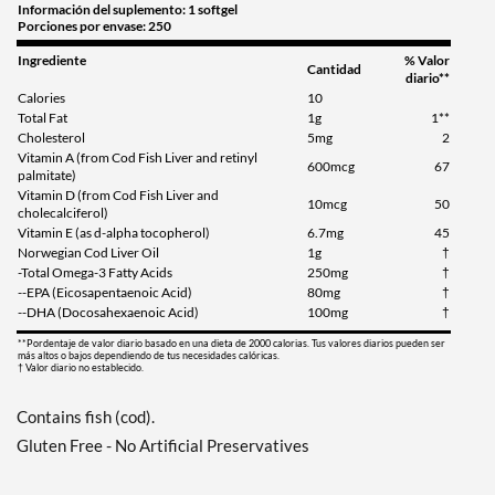
Información del suplemento: 1 softgel
Porciones por envase: 250
Ingrediente
% Valor
Cantidad
diario**
Calories
10
Total Fat
1g
1**
Cholesterol
5mg
2
Vitamin A (from Cod Fish Liver and retinyl
600mcg
67
palmitate)
Vitamin D (from Cod Fish Liver and
10mcg
50
cholecalciferol)
Vitamin E (as d-alpha tocopherol)
6.7mg
45
Norwegian Cod Liver Oil
1g
†
-Total Omega-3 Fatty Acids
250mg
†
--EPA (Eicosapentaenoic Acid)
80mg
†
--DHA (Docosahexaenoic Acid)
100mg
†
**Pordentaje de valor diario basado en una dieta de 2000 calorias. Tus valores diarios pueden ser
más altos o bajos dependiendo de tus necesidades calóricas.
† Valor diario no establecido.
Contains fish (cod).
Gluten Free - No Artificial Preservatives