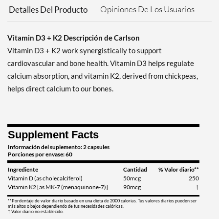
Opiniones De Los Usuarios
Detalles Del Producto
Vitamin D3 + K2 Descripción de Carlson
Vitamin D3 + K2 work synergistically to support
cardiovascular and bone health. Vitamin D3 helps regulate
calcium absorption, and vitamin K2, derived from chickpeas,
helps direct calcium to our bones.
Supplement Facts
Información del suplemento: 2 capsules
Porciones por envase: 60
Ingrediente
Cantidad
% Valor diario**
Vitamin D (as cholecalciferol)
50mcg
250
Vitamin K2 [as MK-7 (menaquinone-7)]
90mcg
†
**Pordentaje de valor diario basado en una dieta de 2000 calorias. Tus valores diarios pueden ser
más altos o bajos dependiendo de tus necesidades calóricas.
† Valor diario no establecido.