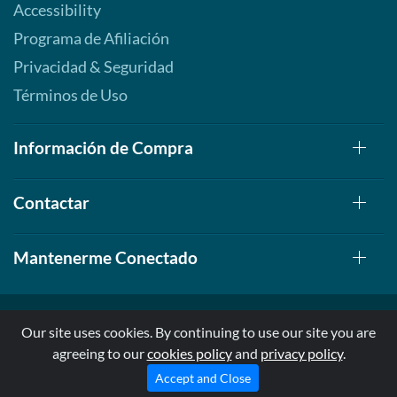
Accessibility
Programa de Afiliación
Privacidad & Seguridad
Términos de Uso
Información de Compra
Contactar
Mantenerme Conectado
Our site uses cookies. By continuing to use our site you are
agreeing to our
cookies policy
and
privacy policy
.
© 1999-2026, AllStarHealth.com | All Rights Reserved
* Estas declaraciones no han sido evaluadas por la FDA
Accept and Close